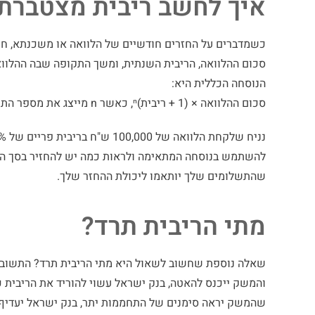
איך לחשב ריבית מצטברת
כשמדברים על החזרים חודשיים של הלוואה או משכנתא, חש
סכום ההלוואה, הריבית השנתית, ומשך התקופה שבה ההלווא
הנוסחה הכללית היא:
סכום ההלוואה × (1 + ריבית)ⁿ, כאשר n מייצג את מספר התקופות (למשל, שנים או חודשים).
להשתמש בנוסחה המתאימה ולראות כמה יש להחזיר בסך הכ
שהתשלומים שלך יותאמו ליכולת ההחזר שלך.
מתי הריבית תרד?
שאלה נוספת שחשוב לשאול היא מתי הריבית תרד? התשובה 
והמשק ייכנס להאטה, בנק ישראל עשוי להוריד את הריבית כ
שהמשק יראה סימנים של התחממות יתר, בנק ישראל יעדיף ל