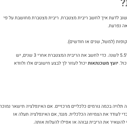
?
וב לדעת איך לחשב ריבית מצטברת. ריבית מצטברת מחושבת על פי
ה נפרעת.
נניח שלקחת הלוואה של 100,000 ש"ח בריבית פריים של 5.5% לשנה. כדי לחשב את הריבית המצטברת אחרי 3 שנים, יש
ול.
יועץ משכנתאות
יכול לעזור לך לבצע חישובים אלו ולוודא
תלויה בכמה גורמים כלכליים מרכזיים. אם האינפלציה תישאר נמוכה
די לעודד את הצמיחה הכלכלית. מנגד, אם האינפלציה תעלה או
השאיר את הריבית גבוהה או אפילו להעלות אותה.