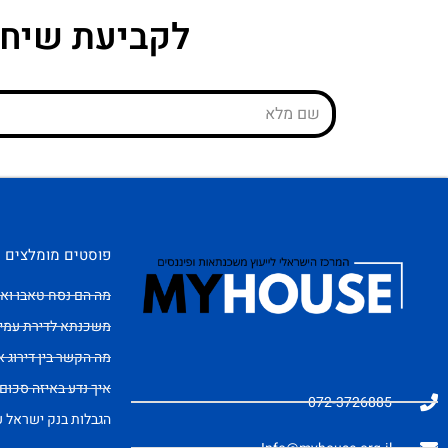
לקביעת שיחת
פוסטים מומלצים
מה הם נסח טאבו ואי
משכנתא לדירת עמי
מה הקשר בין דירוג
איך נדע באיזה סכום 
072-3726885
הגבלות בנק ישראל 