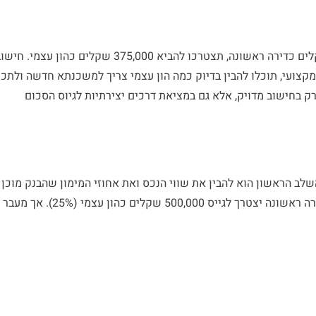
למשל, אם אתם מעוניינים לרכוש דירה בשווי 1.5 מיליון שקלים כדירה ראשונה, תצטרכו להביא 375,000 שקלים כהון עצמי. ח
קצועי, תוכלו להבין בדיוק כמה הון עצמי צריך למשכנתא חדשה ולתכנ
 בחישוב מדויק, אלא גם במציאת דרכים יצירתיות לגיוס הסכום
שלב הראשון הוא להבין את שווי הנכס ואת אחוזי המימון שהבנק מוכן
להעמיד. לדוגמה, עבור דירה בשווי 2 מיליון שקלים, רוכש דירה ראשונה יצטרך לגייס 500,000 שקלים כהון עצמי (25%). אך מעבר