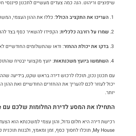
שיפוצים וריהוט. הנה כמה צעדים מעשיים לתכנון פיננסי חכ
העריכו את התקציב הכולל
: כללו את ההון העצמי, המשכ
שמרו על רזרבה כלכלית
: הקפידו להשאיר כסף בצד להוצ
בדקו את יכולת ההחזר
: ודאו שהתשלומים החודשיים לא
השתמשו ביועץ משכנתאות
: יועץ מקצועי יבטיח שהתו
עם תכנון נכון, תוכלו לרכוש דירה בראש שקט, בידיעה ש
יכול לעזור לכם להעריך את ההחזרים החודשיים ואת ההון 
יותר.
התחילו את המסע לדירת החלומות שלכם עם My House
רכישת דירה היא חלום גדול, והון עצמי למשכנתא הוא הצעד
My House, תוכלו לחסוך כסף, זמן ומאמץ, ולבנות ת