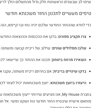
שימו לב שבשנים הראשונות חלק גדול מהתשלום הולך לריב
טיפים מעשיים לתכנון החזר משכנתא חודשי
כדי לוודא שההחזר החודשי שלכם יהיה נוח ובר-קיימא, הנה
צרו תקציב מפורט:
בדקו את ההכנסות וההוצאות החודשיות שלכם, וודא
שלבו מסלולים שונים:
שילוב של ריבית קבועה ומשתנה יכ
השאירו מרווח ביטחון:
תכננו את ההחזר כך שיישאר לכם
בדקו שינויים בריבית:
אם בחרתם ריבית משתנה, עקבו אחרי
היעזרו ביועץ משכנתא:
יועץ משכנתאות יכול לעזור לכם 
בחברת My House, אנו מציעים שירותי ייעוץ מ