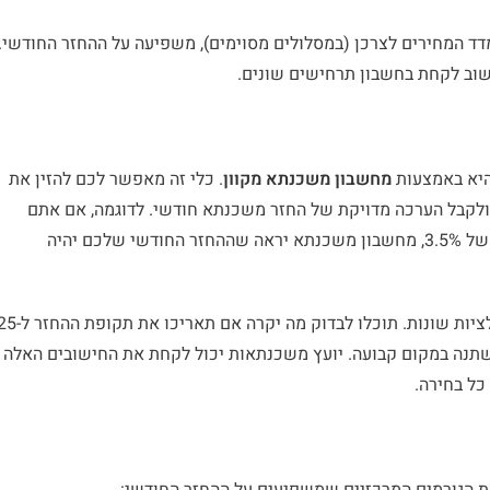
דד המחירים לצרכן (במסלולים מסוימים), משפיעה על ההחזר החודשי.
שוב לקחת בחשבון תרחישים שונים.
היא באמצעות
מחשבון משכנתא
מקוון
. כלי זה מאפשר לכם להזין את
, ולקבל הערכה מדויקת של החזר משכנתא חודשי. לדוגמה, אם אתם
לוקחים משכנתא של 900,000 שקלים ל-20 שנה עם ריבית של 3.5%, מחשבון משכנתא יראה שההחזר החודשי שלכם יהיה
היתרון הגדול של מחשבון משכנתא הוא היכולת לבצע סימולציות שונות. תוכלו לבדוק מה יקרה אם תאריכו א
 אם תבחרו ריבית משתנה במקום קבועה. יועץ משכנתאות יכול לקחת את החישובים האלה
כל בחירה.