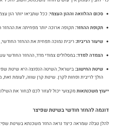
כדי להבין לעומק איך עושים החזר משכנתא, חשוב להכיר א
סכום ההלוואה וההון העצמי:
ככל שתביאו יותר הון עצמי
תקופת ההחזר:
תקופה ארוכה יותר מפחיתה את ההחזר הח
שיעור הריבית:
ריבית נמוכה תפחית את ההחזר החודשי, ב
הצמדה למדד:
במסלולים צמודי מדד, ההחזר החודשי עשו
שיטת החישוב:
בישראל, השיטה הנפוצה היא שיטת שפיצ
הולך לריבית ופחות לקרן. שיטת קרן שווה, לעומת זאת, מ
ייעוץ משכנתאות
מקצועי יכול לעזור לכם לבחור את השילוב
דוגמה להחזר חודשי בשיטת שפיצר
להלן טבלה שמראה כיצד נראה החזר משכנתא בשיטת שפיצר עבור משכנתא של 750,000 שקלי